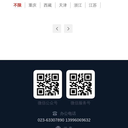
全过程咨询
不限
重庆
西藏
天津
浙江
江苏
广东
青海
河南
湖南
广西
海南
湖北
四川
安徽
江西
河北
福建
山东
山西
陕西
海外
云南
贵州
黑龙江
辽宁
吉林
甘肃
内蒙古
微信公众号
微信服务号
办公电话
023-63307890 13996069632