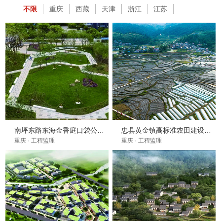
全过程咨询
不限
重庆
西藏
天津
浙江
江苏
广东
青海
河南
湖南
广西
海南
湖北
四川
安徽
江西
河北
福建
山东
山西
陕西
海外
云南
贵州
黑龙江
辽宁
吉林
甘肃
内蒙古
南坪东路东海金香庭口袋公园项目
忠县黄金镇高标准农田建设项目
重庆 · 工程监理
重庆 · 工程监理